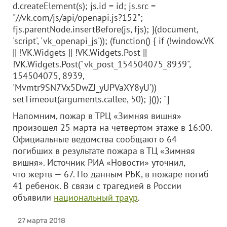
d.createElement(s); js.id = id; js.src =
"//vk.com/js/api/openapi.js?152";
fjs.parentNode.insertBefore(js, fjs); }(document,
'script', 'vk_openapi_js')); (function() { if (!window.VK
|| !VK.Widgets || !VK.Widgets.Post ||
!VK.Widgets.Post("vk_post_154504075_8939",
154504075, 8939,
'Mvmtr9SN7Vx5DwZJ_yUPVaXY8yU'))
setTimeout(arguments.callee, 50); }()); "]
Напомним, пожар в ТРЦ «Зимняя вишня»
произошел 25 марта на четвертом этаже в 16:00.
Официальные ведомства сообщают о 64
погибших в результате пожара в ТЦ «Зимняя
вишня». Источник РИА «Новости» уточнил,
что жертв — 67. По данным РБК, в пожаре погиб
41 ребенок. В связи с трагедией в России
объявили
национальный траур
.
27 марта 2018