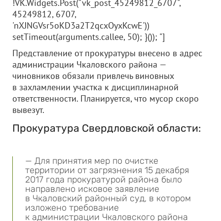
!VK.Widgets.Post("vk_post_45249812_6707",
45249812, 6707,
'nXJNGVsr5oKD3a2T2qcxOyxKcwE'))
setTimeout(arguments.callee, 50); }()); "]
Представление от прокуратуры внесено в адрес
администрации Чкаловского района —
чиновников обязали привлечь виновных
в захламлении участка к дисциплинарной
ответственности. Планируется, что мусор скоро
вывезут.
Прокуратура Свердловской области:
— Для принятия мер по очистке
территории от загрязнения 15 декабря
2017 года прокуратурой района было
направлено исковое заявление
в Чкаловский районный суд, в котором
изложено требование
к администрации Чкаловского района