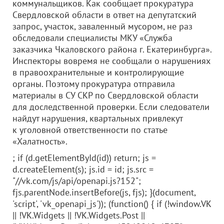
коммунальщиков. Как сообщает прокуратура
Свердловской области в ответ на депутатский
запрос, участок, заваленный мусором, не раз
обследовали специалисты МКУ «Служба
заказчика Чкаловского района г. Екатеринбурга».
Инспекторы вовремя не сообщали о нарушениях
в правоохранительные и контролирующие
органы. Поэтому прокуратура отправила
материалы в СУ СКР по Свердловской области
для доследственной проверки. Если следователи
найдут нарушения, квартальных привлекут
к уголовной ответственности по статье
«Халатность».
; if (d.getElementById(id)) return; js =
d.createElement(s); js.id = id; js.src =
"//vk.com/js/api/openapi.js?152";
fjs.parentNode.insertBefore(js, fjs); }(document,
'script', 'vk_openapi_js')); (function() { if (!window.VK
|| !VK.Widgets || !VK.Widgets.Post ||