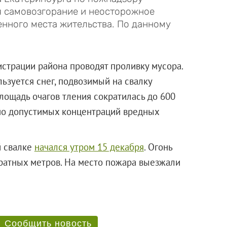
я самовозгорание и неосторожное
енного места жительства. По данному
страции района проводят проливку мусора.
ьзуется снег, подвозимый на свалку
лощадь очагов тления сократилась до 600
но допустимых концентраций вредных
й свалке
начался утром 15 декабря
. Огонь
ратных метров. На место пожара выезжали
ии.
Сообщить новость