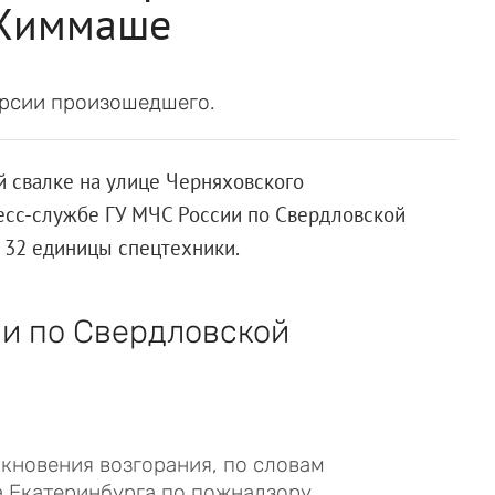
 Химмаше
ерсии произошедшего.
 свалке на улице Черняховского
ресс-службе ГУ МЧС России по Свердловской
и 32 единицы спецтехники.
и по Свердловской
икновения возгорания, по словам
а Екатеринбурга по пожнадзору