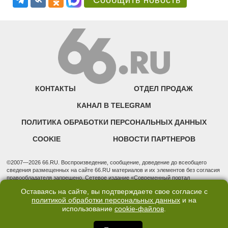
Сообщить новость
КОНТАКТЫ
ОТДЕЛ ПРОДАЖ
КАНАЛ В TELEGRAM
ПОЛИТИКА ОБРАБОТКИ ПЕРСОНАЛЬНЫХ ДАННЫХ
COOKIE
НОВОСТИ ПАРТНЕРОВ
©2007—2026 66.RU. Воспроизведение, сообщение, доведение до всеобщего
сведения размещенных на сайте 66.RU материалов и их элементов без согласия
правообладателя запрещено. Сетевое издание «Современный портал
Екатеринбурга — «66.ru» (18+) зарегистрировано Федеральной службой по
Оставаясь на сайте, вы подтверждаете свое согласие с
надзору в сфере связи, информационных технологий и массовых коммуникаций
политикой обработки персональных данных
и на
(Роскомнадзор). Регистрационный номер ЭЛ № ФС 77 - 76634 от 02.09.2019
использование
cookie-файлов
.
Учредитель: Общество с ограниченной ответственностью "66.ру". Юридический
адрес: 620014, Свердловская обл., г. Екатеринбург, ул. Бориса Ельцина, строение
3, оф. 7015 Фактический адрес редакции и отдела продаж: 620014, Свердловская