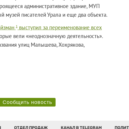
троящееся административное здание, МУП
й музей писателей Урала и еще два объекта.
ойзман
выступил за переименование всех
1
торые вели «неоднозначную деятельность».
азвания улиц Малышева, Хохрякова,
Сообщить новость
Ы
ОТДЕЛ ПРОДАЖ
КАНАЛ В TELEGRAM
ПОЛИТ