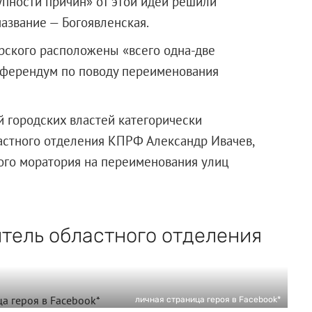
упности причин» от этой идеи решили
название — Богоявленская.
арского расположены «всего одна-две
референдум по поводу переименования
й городских властей категорически
ластного отделения КПРФ Александр Ивачев,
ого моратория на переименования улиц
тель областного отделения
личная страница героя в Facebook*