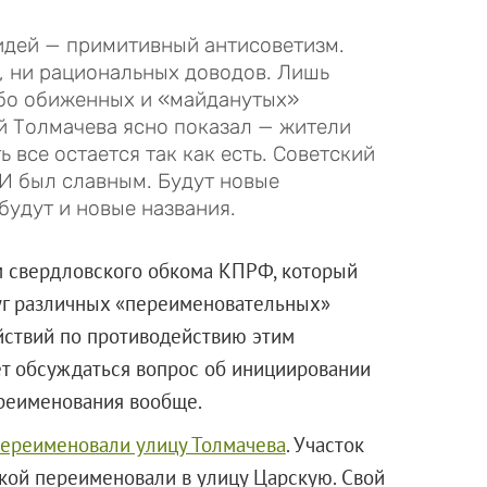
идей — примитивный антисоветизм.
, ни рациональных доводов. Лишь
бо обиженных и «майданутых»
й Толмачева ясно показал — жители
ь все остается так как есть. Советский
 И был славным. Будут новые
будут и новые названия.
ум свердловского обкома КПРФ, который
уг различных «переименовательных»
ействий по противодействию этим
ет обсуждаться вопрос об инициировании
реименования вообще.
ереименовали улицу Толмачева
. Участок
кой переименовали в улицу Царскую. Свой