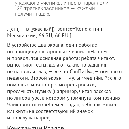
у каждого ученика. У нас в параллели
128 третьеклассников — каждый
получит гаджет.
, [стн] — в [ужасный]).' source='Константин
Мельницкий; 66.RU; 66.RU']
В устройстве два экрана, один работает
по принципу электронных чернил. «На нем
и проводится основная работа: ребята читают,
выполняют тесты, делают какие-то задания,
не напрягая глаз, — все по СанПиНу», — поясняют
педагоги. Второй экран — мультимедийный: с его
помощью можно просмотреть ролики,
прослушать музыку (например, читая рассказ
по литературе, в котором упомянута композиция
Чайковского из «Времен года», ребенок может
кликнуть на соответствующий значок
и прослушать трек).
Константин Козлов: