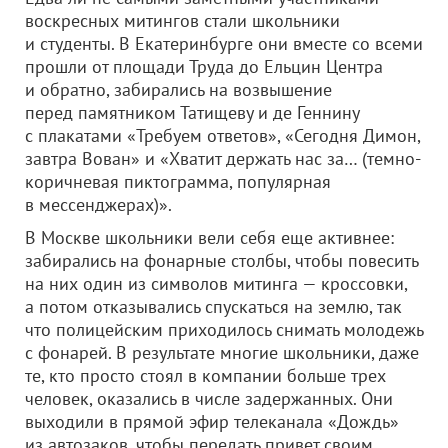
воскресных митингов стали школьники
и студенты. В Екатеринбурге они вместе со всеми
прошли от площади Труда до Ельцин Центра
и обратно, забирались на возвышение
перед памятником Татищеву и де Геннину
с плакатами «Требуем ответов», «Сегодня Димон,
завтра Вован» и «Хватит держать нас за… (темно-
коричневая пиктограмма, популярная
в мессенджерах)».
В Москве школьники вели себя еще активнее:
забирались на фонарные столбы, чтобы повесить
на них один из символов митинга — кроссовки,
а потом отказывались спускаться на землю, так
что полицейским приходилось снимать молодежь
с фонарей. В результате многие школьники, даже
те, кто просто стоял в компании больше трех
человек, оказались в числе задержанных. Они
выходили в прямой эфир телеканала «Дождь»
из автозаков, чтобы передать привет своим