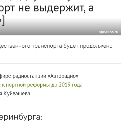
рт не выдержит, а
]
архив 66.ru
щественного транспорта будет продолжено
фире радиостанции «Авторадио»
анспортной реформы до 2019 года
.
я Куйвашева.
еринбурга: