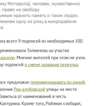
ому Моторола), человек, мужественно
 право на свободу
имым хранить память о таких людях.
 именем одну из улиц в микрорайоне
а.
ала всего 9 подписей из необходимых 100.
ереименовали Толмачева на участке
Царскую
. Мнение жителей при этом не учли.
ор подписей
о смене названия переулка
все предложил
переименовывать по одной-
явления
Рок-клубовской
улицы на месте
бавиться от наименований в честь
алтурина. Кроме того, Ройзман сообщил,