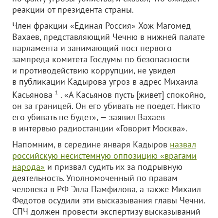
реакции от президента страны.
Член фракции «Единая Россия» Хож Магомед
Вахаев, представляющий Чечню в нижней палате
парламента и занимающий пост первого
зампреда комитета Госдумы по безопасности
и противодействию коррупции, не увидел
в публикации Кадырова угроз в адрес Михаила
Касьянова
1
. «А Касьянов пусть [живет] спокойно,
он за границей. Он его убивать не поедет. Никто
его убивать не будет», — заявил Вахаев
в интервью радиостанции «Говорит Москва».
Напомним, в середине января Кадыров
назвал
российскую несистемную оппозицию «врагами
народа»
и призвал судить их за подрывную
деятельность. Уполномоченный по правам
человека в РФ Элла Памфилова, а также Михаил
Федотов осудили эти высказывания главы Чечни.
СПЧ должен провести экспертизу высказываний