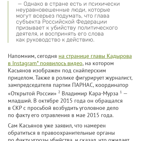
— Однако в стране есть и психически
неуравновешенные люди, которые
могут всерьез подумать, что глава
субъекта Российской Федерации
призывает к убийству политического
деятеля, и воспринять его слова
как руководство к действию.
Напомним, сегодня
на странице главы Кадырова
в Instagram* появилось видео
, на котором
Касьянов изображен под снайперским
прицелом. Также в ролике фигурирует журналист,
зампредседателя партии ПАРНАС, координатор
«Открытой России»
2
Владимир Кара-Мурза
1
—
младший. В октябре 2015 года он обращался
в СКР с просьбой возбудить уголовное дело
по факту его отравления в мае 2015 года.
Сам Касьянов уже заявил, что намерен
обратиться в правоохранительные органы
по факту угрозы убийства, и сказал, что ожидает