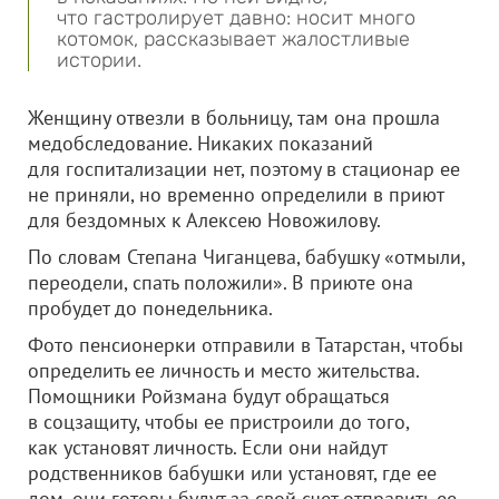
что гастролирует давно: носит много
котомок, рассказывает жалостливые
истории.
Женщину отвезли в больницу, там она прошла
медобследование. Никаких показаний
для госпитализации нет, поэтому в стационар ее
не приняли, но временно определили в приют
для бездомных к Алексею Новожилову.
По словам Степана Чиганцева, бабушку «отмыли,
переодели, спать положили». В приюте она
пробудет до понедельника.
Фото пенсионерки отправили в Татарстан, чтобы
определить ее личность и место жительства.
Помощники Ройзмана будут обращаться
в соцзащиту, чтобы ее пристроили до того,
как установят личность. Если они найдут
родственников бабушки или установят, где ее
дом, они готовы будут за свой счет отправить ее