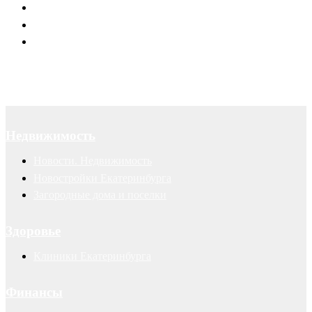
Договоры
Суды
Авторские права
Недвижимость
Новости. Недвижимость
Новостройки Екатеринбурга
Загородные дома и поселки
Здоровье
Клиники Екатеринбурга
Финансы