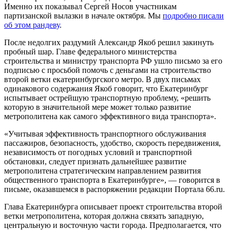
Именно их показывал Сергей Носов участникам
партизанской вылазки в начале октября. Мы
подробно писали
об этом рандеву
.
После недолгих раздумий Александр Якоб решил закинуть
пробный шар. Главе федерального министерства
строительства и министру транспорта РФ ушло письмо за его
подписью с просьбой помочь с деньгами на строительство
второй ветки екатеринбургского метро. В двух письмах
одинакового содержания Якоб говорит, что Екатеринбург
испытывает острейшую транспортную проблему, «решить
которую в значительной мере может только развитие
метрополитена как самого эффективного вида транспорта».
«Учитывая эффективность транспортного обслуживания
пассажиров, безопасность, удобство, скорость передвижения,
независимость от погодных условий и транспортной
обстановки, следует признать дальнейшее развитие
метрополитена стратегическим направлением развития
общественного транспорта в Екатеринбурге», — говорится в
письме, оказавшемся в распоряжении редакции Портала 66.ru.
Глава Екатеринбурга описывает проект строительства второй
ветки метрополитена, которая должна связать западную,
центральную и восточную части города. Предполагается, что