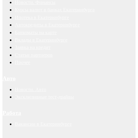
Новости. Финансы
Курсы валют в банках Екатеринбурга
Ипотека в Екатеринбурге
Автокредиты в Екатеринбурге
Банкоматы на карте
Вклады в Екатеринбурге
Заявка на кредит
Статьи партнеров
Прочее
Авто
Новости. Авто
Эксклюзивные тест-драйвы
Работа
Вакансии в Екатеринбурге