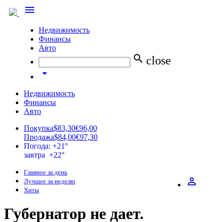
menu
Недвижимость
Финансы
Авто
search
close
arrow_drop_down
Недвижимость
Финансы
Авто
Покупка
$83,30
€96,00
Продажа
$84,00
€97,30
Погода: +21°
завтра +22°
Главное за день
perm_identity
Лучшее за неделю
Хиты
Губернатор не дает.