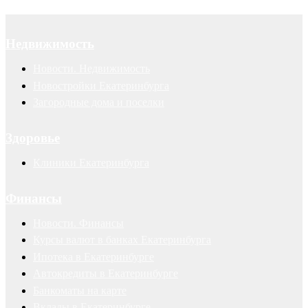
Недвижимость
Новости. Недвижимость
Новостройки Екатеринбурга
Загородные дома и поселки
Здоровье
Клиники Екатеринбурга
Финансы
Новости. Финансы
Курсы валют в банках Екатеринбурга
Ипотека в Екатеринбурге
Автокредиты в Екатеринбурге
Банкоматы на карте
Вклады в Екатеринбурге