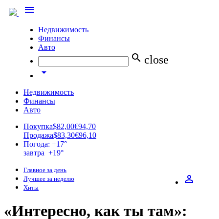
menu
Недвижимость
Финансы
Авто
search
close
arrow_drop_down
Недвижимость
Финансы
Авто
Покупка
$82,00
€94,70
Продажа
$83,30
€96,10
Погода: +17°
завтра +19°
Главное за день
perm_identity
Лучшее за неделю
Хиты
«Интересно, как ты там»: