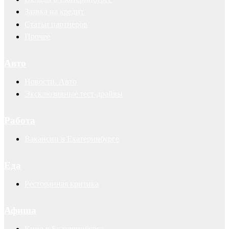
Заявка на кредит
Статьи партнеров
Прочее
Авто
Новости. Авто
Эксклюзивные тест-драйвы
Работа
Вакансии в Екатеринбурге
Еда
Ресторанная критика
Афиша
Кино в Екатеринбурге