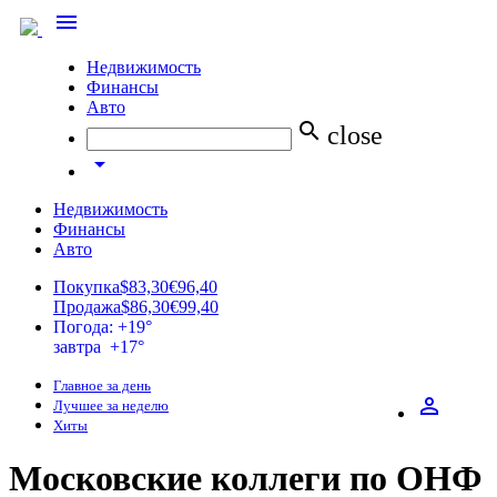
menu
Недвижимость
Финансы
Авто
search
close
arrow_drop_down
Недвижимость
Финансы
Авто
Покупка
$83,30
€96,40
Продажа
$86,30
€99,40
Погода: +19°
завтра +17°
Главное за день
perm_identity
Лучшее за неделю
Хиты
Московские коллеги по ОНФ