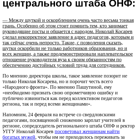
центрального штаба ОНФ:
— Между шуткой и оскорблением очень часто весьма тонкая
грань. Особенно об этом стоит помнить тем, кто занимает
руководящие посты и общается с народом. Николай Косарев
сделал некорректное заявление в адрес педагогов, которым и
так сейчас очень непросто. Такие, с позволения сказать,
шутки оскорбили не только работников образования, но и
всех женщин, а также продемонстрировали наплевательское
отношение руководителя вуза к своим обязанностям по
обеспечению достойных условий труда для сотрудников.
По мнению директора школы, такое заявление позорит не
только Николая Косарева, но и порочит честь всего
«Народного фронта». По мнению Пашутиной, ему
«необходимо признать свою опрометчивую ошибку и
публично извиниться как перед коллективом педагогов
региона, так и перед всеми женщинами».
Напомним, 24 февраля на встрече со свердловскими
педагогами, посвященной снижению зарплат учителей в
регионе, сопредседатель регионального штаба ОНФ и ректор
УГГУ Николай Косарев
посоветовал женщинам найти
богатых мужей
, чтобы им не приходилось переживать за