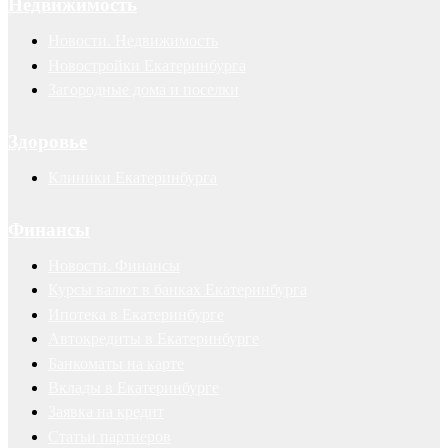
Недвижимость
Новости. Недвижимость
Новостройки Екатеринбурга
Загородные дома и поселки
Здоровье
Клиники Екатеринбурга
Финансы
Новости. Финансы
Курсы валют в банках Екатеринбурга
Ипотека в Екатеринбурге
Автокредиты в Екатеринбурге
Банкоматы на карте
Вклады в Екатеринбурге
Заявка на кредит
Статьи партнеров