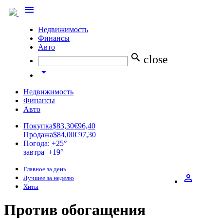
menu
Недвижимость
Финансы
Авто
search
close
arrow_drop_down
Недвижимость
Финансы
Авто
Покупка
$83,30
€96,40
Продажа
$84,00
€97,30
Погода: +25°
завтра +19°
Главное за день
perm_identity
Лучшее за неделю
Хиты
Против обогащения