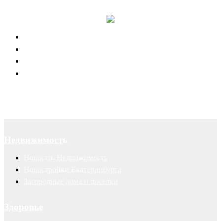
Юридическое обслуживание
Договоры
Суды
Авторские права
Недвижимость
Новости. Недвижимость
Новостройки Екатеринбурга
Загородные дома и поселки
Здоровье