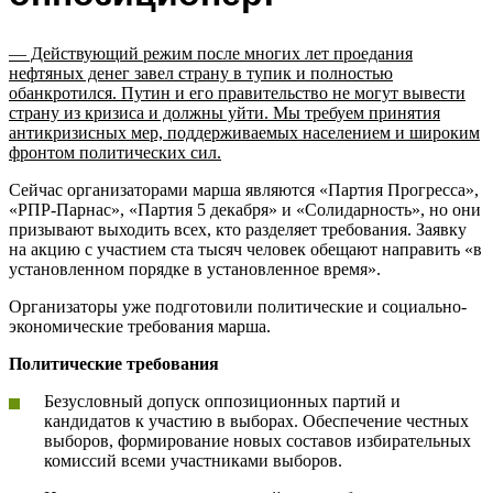
— Действующий режим после многих лет проедания
нефтяных денег завел страну в тупик и полностью
обанкротился. Путин и его правительство не могут вывести
страну из кризиса и должны уйти. Мы требуем принятия
антикризисных мер, поддерживаемых населением и широким
фронтом политических сил.
Сейчас организаторами марша являются «Партия Прогресса»,
«РПР-Парнас», «Партия 5 декабря» и «Солидарность», но они
призывают выходить всех, кто разделяет требования. Заявку
на акцию с участием ста тысяч человек обещают направить «в
установленном порядке в установленное время».
Организаторы уже подготовили политические и социально-
экономические требования марша.
Политические требования
Безусловный допуск оппозиционных партий и
кандидатов к участию в выборах. Обеспечение честных
выборов, формирование новых составов избирательных
комиссий всеми участниками выборов.