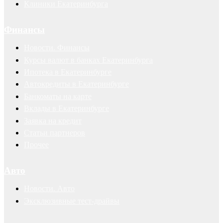
Клиники Екатеринбурга
Финансы
Новости. Финансы
Курсы валют в банках Екатеринбурга
Ипотека в Екатеринбурге
Автокредиты в Екатеринбурге
Банкоматы на карте
Вклады в Екатеринбурге
Заявка на кредит
Статьи партнеров
Прочее
Авто
Новости. Авто
Эксклюзивные тест-драйвы