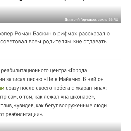
Дмитрий Горчаков, архив 66.RU
эпер Роман Баскин в рифмах рассказал о
посоветовал всем родителям «не отдавать
 реабилитационного центра «Города
ин записал песню «Не в Майами». В ней он
ам
сразу после своего побега с «карантина»:
тр сам, о том, как лежал «на шконаре»,
стлив, «увидев, как бегут вооруженные люди
от реабилитации».