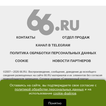
КОНТАКТЫ
ОТДЕЛ ПРОДАЖ
КАНАЛ В TELEGRAM
ПОЛИТИКА ОБРАБОТКИ ПЕРСОНАЛЬНЫХ ДАННЫХ
COOKIE
НОВОСТИ ПАРТНЕРОВ
©2007—2026 66.RU. Воспроизведение, сообщение, доведение до всеобщего
сведения размещенных на сайте 66.RU материалов и их элементов без согласия
правообладателя запрещено. Сетевое издание «Современный портал
Екатеринбурга — «66.ru» (18+) зарегистрировано Федеральной службой по
Оставаясь на сайте, вы подтверждаете свое согласие с
надзору в сфере связи, информационных технологий и массовых коммуникаций
политикой обработки персональных данных
и на
(Роскомнадзор). Регистрационный номер ЭЛ № ФС 77 - 76634 от 02.09.2019
использование
cookie-файлов
.
Учредитель: Общество с ограниченной ответственностью "66.ру". Юридический
адрес: 620014, Свердловская обл., г. Екатеринбург, ул. Бориса Ельцина, строение
3, оф. 7015 Фактический адрес редакции и отдела продаж: 620014, Свердловская
Понятно
обл., г. Екатеринбург, ул. Бориса Ельцина, д. 3, оф. 7015, +7 (343) 288-50-66