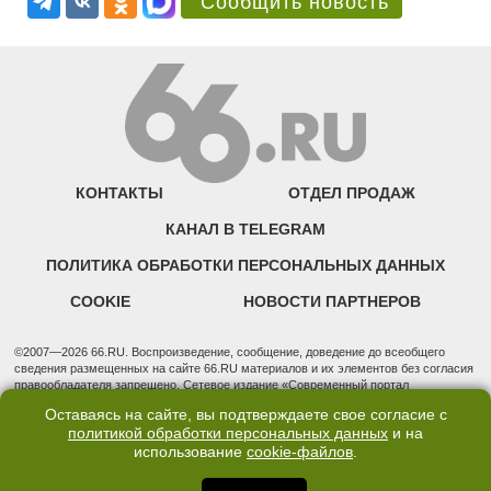
Сообщить новость
КОНТАКТЫ
ОТДЕЛ ПРОДАЖ
КАНАЛ В TELEGRAM
ПОЛИТИКА ОБРАБОТКИ ПЕРСОНАЛЬНЫХ ДАННЫХ
COOKIE
НОВОСТИ ПАРТНЕРОВ
©2007—2026 66.RU. Воспроизведение, сообщение, доведение до всеобщего
сведения размещенных на сайте 66.RU материалов и их элементов без согласия
правообладателя запрещено. Сетевое издание «Современный портал
Екатеринбурга — «66.ru» (18+) зарегистрировано Федеральной службой по
Оставаясь на сайте, вы подтверждаете свое согласие с
надзору в сфере связи, информационных технологий и массовых коммуникаций
политикой обработки персональных данных
и на
(Роскомнадзор). Регистрационный номер ЭЛ № ФС 77 - 76634 от 02.09.2019
использование
cookie-файлов
.
Учредитель: Общество с ограниченной ответственностью "66.ру". Юридический
адрес: 620014, Свердловская обл., г. Екатеринбург, ул. Бориса Ельцина, строение
3, оф. 7015 Фактический адрес редакции и отдела продаж: 620014, Свердловская