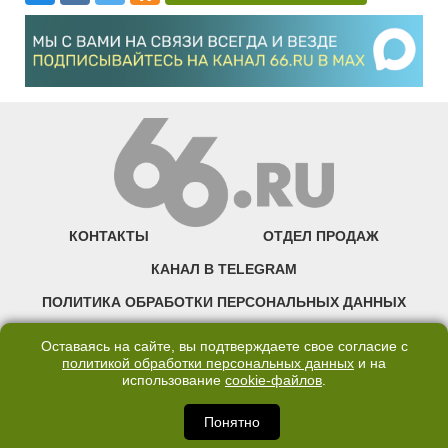
КОНТАКТЫ
ОТДЕЛ ПРОДАЖ
КАНАЛ В TELEGRAM
ПОЛИТИКА ОБРАБОТКИ ПЕРСОНАЛЬНЫХ ДАННЫХ
COOKIE
Оставаясь на сайте, вы подтверждаете свое согласие с
политикой обработки персональных данных
и на
использование
cookie-файлов
.
©2007—2025 66.RU. Воспроизведение, сообщение, доведение до всеобщего
сведения размещенных на сайте 66.RU материалов и их элементов без согласия
правообладателя запрещено. Сетевое издание «Современный портал
Понятно
Екатеринбурга — «66.ru» (18+) зарегистрировано Федеральной службой по
надзору в сфере связи, информационных технологий и массовых коммуникаций