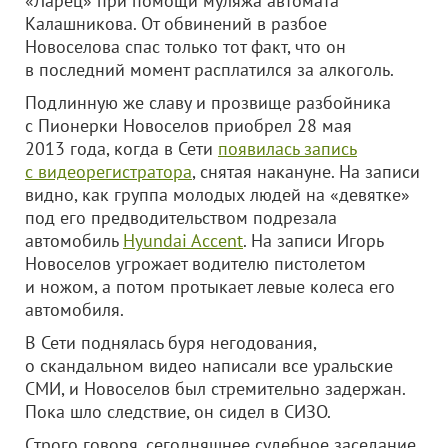
«Ларец» при помощи муляжа автомата
Калашникова. От обвинений в разбое
Новоселова спас только тот факт, что он
в последний момент расплатился за алкоголь.
Подлинную же славу и прозвище разбойника
с Пионерки Новоселов приобрел 28 мая
2013 года, когда в Сети
появилась запись
с видеорегистратора
, снятая накануне. На записи
видно, как группа молодых людей на «девятке»
под его предводительством подрезала
автомобиль
Hyundai Accent
. На записи Игорь
Новоселов угрожает водителю пистолетом
и ножом, а потом протыкает левые колеса его
автомобиля.
В Сети поднялась буря негодования,
о скандальном видео написали все уральские
СМИ, и Новоселов был стремительно задержан.
Пока шло следствие, он сидел в СИЗО.
Строго говоря, сегодняшнее судебное заседание