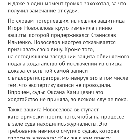
и даже в один момент громко захохотал, за что
получил замечание от судьи.
По словам потерпевших, нынешняя защитница
Игоря Новоселова круто изменила линию
защиты, которой придерживался Станислав
Ильченко. Новоселов наотрез отказывается
признавать свою вину. Кроме того,
на сегодняшнем заседании защита обвиняемого
подала ходатайство об исключении из списка
доказательств той самой записи
с видеорегистратора, мотивируя это в том числе
тем, что экспертизу записи не проводили.
Впрочем, судья Оксана Хамицевич это
ходатайство не приняла, во всяком случае пока.
Также защита Новоселова выступает
категорически против того, чтобы на процессе
в зале суда находились журналисты. Это
требование немного смутило судью, которая
спросила адвоката: «Как же я вам прессу