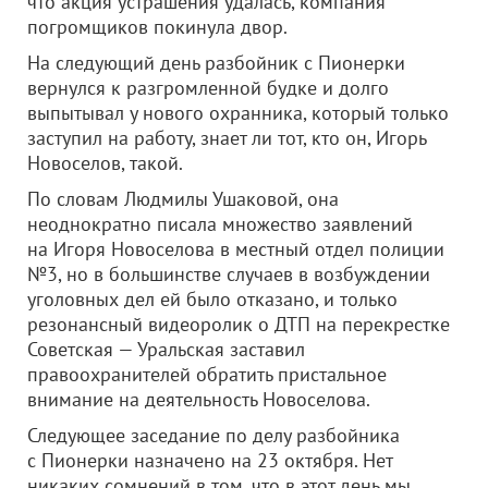
что акция устрашения удалась, компания
погромщиков покинула двор.
На следующий день разбойник с Пионерки
вернулся к разгромленной будке и долго
выпытывал у нового охранника, который только
заступил на работу, знает ли тот, кто он, Игорь
Новоселов, такой.
По словам Людмилы Ушаковой, она
неоднократно писала множество заявлений
на Игоря Новоселова в местный отдел полиции
№3, но в большинстве случаев в возбуждении
уголовных дел ей было отказано, и только
резонансный видеоролик о ДТП на перекрестке
Советская — Уральская заставил
правоохранителей обратить пристальное
внимание на деятельность Новоселова.
Следующее заседание по делу разбойника
с Пионерки назначено на 23 октября. Нет
никаких сомнений в том, что в этот день мы