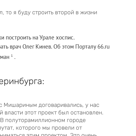
 то я буду строить второй в жизни
ки построить на Урале хоспис.
ать врач Олег Кинев. Об этом Порталу 66.ru
зман
.
1
еринбурга:
с Мишариным договаривались, у нас
й власти этот проект был остановлен.
. В полуторамиллионном городе
путат, которого мы провели от
ниматься этим проектом. Это очень