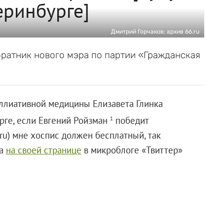
еринбурге]
Дмитрий Горчаков; архив 66.ru
оратник нового мэра по партии «Гражданская
аллиативной медицины Елизавета Глинка
рге, если Евгений Ройзман
победит
1
.ru) мне хоспис должен бесплатный, так
за
на своей странице
в микроблоге «Твиттер»