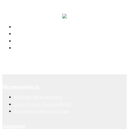
Правовая поддержка портала 66.RU
Юридическое обслуживание
Договоры
Суды
Авторские права
Недвижимость
Новости. Недвижимость
Новостройки Екатеринбурга
Загородные дома и поселки
Здоровье