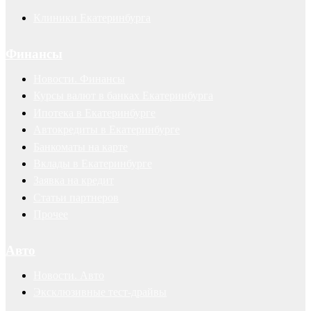
Клиники Екатеринбурга
Финансы
Новости. Финансы
Курсы валют в банках Екатеринбурга
Ипотека в Екатеринбурге
Автокредиты в Екатеринбурге
Банкоматы на карте
Вклады в Екатеринбурге
Заявка на кредит
Статьи партнеров
Прочее
Авто
Новости. Авто
Эксклюзивные тест-драйвы