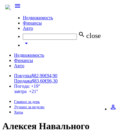
menu
Недвижимость
Финансы
Авто
search
close
arrow_drop_down
Недвижимость
Финансы
Авто
Покупка
$82,90
€94,90
Продажа
$83,60
€96,30
Погода: +19°
завтра +21°
Главное за день
perm_identity
Лучшее за неделю
Хиты
Алексея Навального