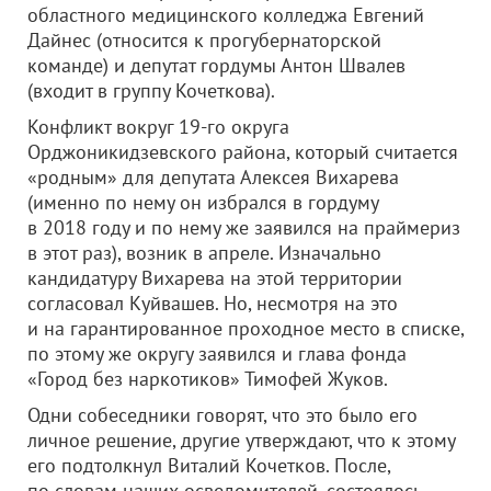
областного медицинского колледжа Евгений
Дайнес (относится к прогубернаторской
команде) и депутат гордумы Антон Швалев
(входит в группу Кочеткова).
Конфликт вокруг 19-го округа
Орджоникидзевского района, который считается
«родным» для депутата Алексея Вихарева
(именно по нему он избрался в гордуму
в 2018 году и по нему же заявился на праймериз
в этот раз), возник в апреле. Изначально
кандидатуру Вихарева на этой территории
согласовал Куйвашев. Но, несмотря на это
и на гарантированное проходное место в списке,
по этому же округу заявился и глава фонда
«Город без наркотиков» Тимофей Жуков.
Одни собеседники говорят, что это было его
личное решение, другие утверждают, что к этому
его подтолкнул Виталий Кочетков. После,
по словам наших осведомителей, состоялось