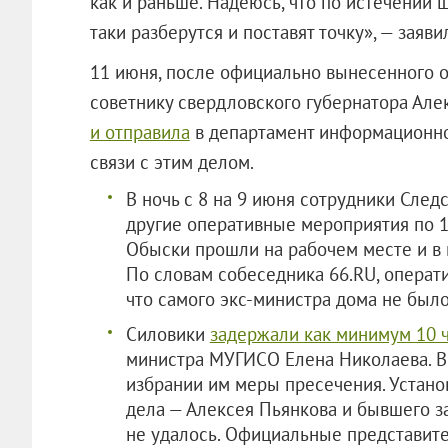
как и раньше. Надеюсь, что по истечении 
таки разберутся и поставят точку», — заяви
11 июня, после официально вынесенного 
советнику свердловского губернатора Але
и отправила
в департамент информационной
связи с этим делом.
В ночь с 8 на 9 июня сотрудники Сле
другие оперативные мероприятия по 
Обыски прошли на рабочем месте и в 
По словам собеседника 66.RU, операт
что самого экс-министра дома не было
Силовики
задержали как минимум 10 
министра МУГИСО Елена Николаева. В
избрании им меры пресечения. Устан
дела — Алексея Пьянкова и бывшего 
не удалось. Официальные представит