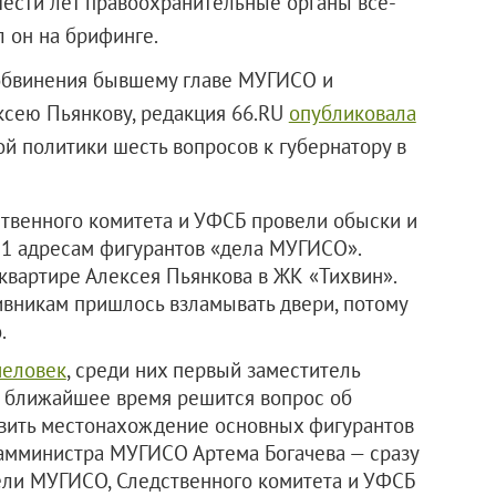
шести лет правоохранительные органы все-
л он на брифинге.
обвинения бывшему главе МУГИСО и
ксею Пьянкову, редакция 66.RU
опубликовала
 политики шесть вопросов к губернатору в
дственного комитета и УФСБ провели обыски и
11 адресам фигурантов «дела МУГИСО».
квартире Алексея Пьянкова в ЖК «Тихвин».
ивникам пришлось взламывать двери, потому
.
человек
, среди них первый заместитель
 ближайшее время решится вопрос об
овить местонахождение основных фигурантов
замминистра МУГИСО Артема Богачева — сразу
ели МУГИСО, Следственного комитета и УФСБ