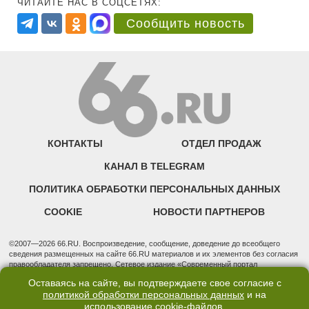
ЧИТАЙТЕ НАС В СОЦСЕТЯХ:
Сообщить новость
КОНТАКТЫ
ОТДЕЛ ПРОДАЖ
КАНАЛ В TELEGRAM
ПОЛИТИКА ОБРАБОТКИ ПЕРСОНАЛЬНЫХ ДАННЫХ
COOKIE
НОВОСТИ ПАРТНЕРОВ
©2007—2026 66.RU. Воспроизведение, сообщение, доведение до всеобщего
сведения размещенных на сайте 66.RU материалов и их элементов без согласия
правообладателя запрещено. Сетевое издание «Современный портал
Екатеринбурга — «66.ru» (18+) зарегистрировано Федеральной службой по
Оставаясь на сайте, вы подтверждаете свое согласие с
надзору в сфере связи, информационных технологий и массовых коммуникаций
политикой обработки персональных данных
и на
(Роскомнадзор). Регистрационный номер ЭЛ № ФС 77 - 76634 от 02.09.2019
использование
cookie-файлов
.
Учредитель: Общество с ограниченной ответственностью "66.ру". Юридический