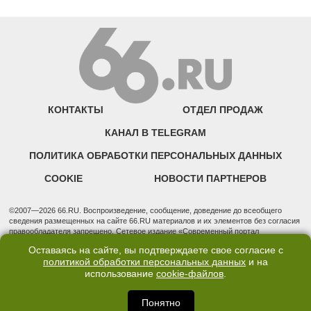
КОНТАКТЫ
ОТДЕЛ ПРОДАЖ
КАНАЛ В TELEGRAM
ПОЛИТИКА ОБРАБОТКИ ПЕРСОНАЛЬНЫХ ДАННЫХ
COOKIE
НОВОСТИ ПАРТНЕРОВ
©2007—2026 66.RU. Воспроизведение, сообщение, доведение до всеобщего
сведения размещенных на сайте 66.RU материалов и их элементов без согласия
правообладателя запрещено. Сетевое издание «Современный портал
Екатеринбурга — «66.ru» (18+) зарегистрировано Федеральной службой по
Оставаясь на сайте, вы подтверждаете свое согласие с
надзору в сфере связи, информационных технологий и массовых коммуникаций
политикой обработки персональных данных
и на
(Роскомнадзор). Регистрационный номер ЭЛ № ФС 77 - 76634 от 02.09.2019
использование
cookie-файлов
.
Учредитель: Общество с ограниченной ответственностью "66.ру". Юридический
адрес: 620014, Свердловская обл., г. Екатеринбург, ул. Бориса Ельцина, строение
3, оф. 7015 Фактический адрес редакции и отдела продаж: 620014, Свердловская
Понятно
обл., г. Екатеринбург, ул. Бориса Ельцина, д. 3, оф. 7015, +7 (343) 288-50-66