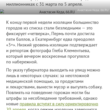
миллионниках с 31 марта по 5 апреля.
Анастасия Кеда, 66.RU
К концу первой недели изоляции большинство
городов из списка стали безлюдными — это
фиксирует «четверка», Пермь почти достигла
пяти баллов, а Екатеринбург едва преодолел
«3+». Низкий уровень изоляции подтверждает
и репортаж фотографа Глеба Клементьева,
который вечером воскресенья прогулялся
по набережной.
По указу губернатора выходить на улицу можно
лишь в некоторых случаях: за неотложной
медицинской помощью, за продуктами
и лекарствами, вынести мусор и выгулять собаку.
Повлиять на поведение горожан могли бы
штрафы за несоблюдение требований, однако
новые
правила вступят в силу ориентировочно
20 апреля
, когда режим изоляции завершится.