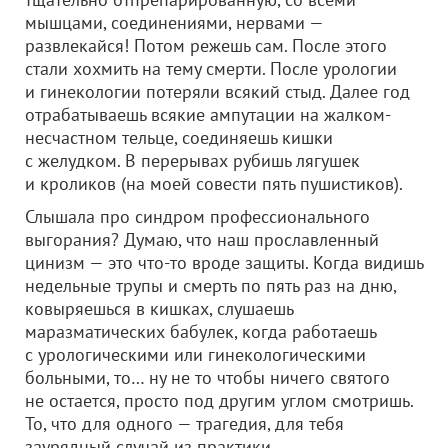
мышцами, соединениями, нервами —
развлекайся! Потом режешь сам. После этого
стали хохмить на тему смерти. После урологии
и гинекологии потеряли всякий стыд. Далее год
отрабатываешь всякие ампутации на жалком-
несчастном тельце, соединяешь кишки
с желудком. В перерывах рубишь лягушек
и кроликов (на моей совести пять пушистиков).
Слышала про синдром профессионального
выгорания? Думаю, что наш прославленный
цинизм — это что-то вроде защиты. Когда видишь
недельные трупы и смерть по пять раз на дню,
ковыряешься в кишках, слушаешь
маразматических бабулек, когда работаешь
с урологическими или гинекологическими
больными, то… ну не то чтобы ничего святого
не остается, просто под другим углом смотришь.
То, что для одного — трагедия, для тебя
заурядный случай из практики.