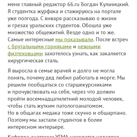
меня главный редактор 66.ru Богдан Кульчицкий.
Я студентка журфака и стажируюсь на портале
уже полгода. С января рассказываю о жизни
и грезах уральских студентов. Обошла уже
множество общежитий. Везде одно и то же.
Самые интересные
мы показывали
. После встреч
с брутальными горняками
и
нежными
физтеховцами
захотелось узнать, как закаляется
хирургическая сталь.
Я выросла в семье врачей и долго не могла
понять, почему дед любил работать в морге. Мы
решили пообщаться со старшекурсниками
и прочувствовать на себе, через что должен
пройти восемнадцатилетний молодой человек,
чтобы стать жутким патологоанатомом.
Но в общагах медака тоже скучно и обшарпано.
Поэтому мы застали студентов в более
интересном интерьере.
Кафедра анатомии УГМА находится недалеко