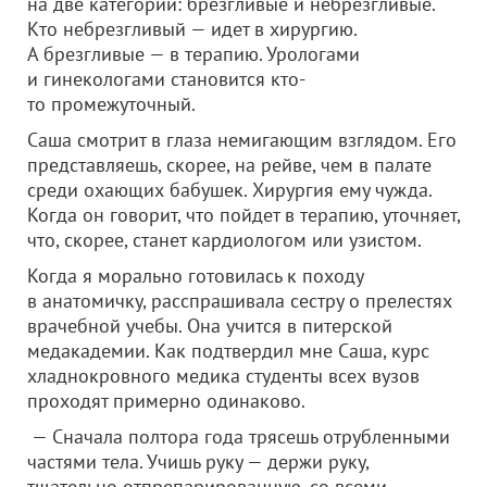
на две категории: брезгливые и небрезгливые.
Кто небрезгливый — идет в хирургию.
А брезгливые — в терапию. Урологами
и гинекологами становится кто-
то промежуточный.
Саша смотрит в глаза немигающим взглядом. Его
представляешь, скорее, на рейве, чем в палате
среди охающих бабушек. Хирургия ему чужда.
Когда он говорит, что пойдет в терапию, уточняет,
что, скорее, станет кардиологом или узистом.
Когда я морально готовилась к походу
в анатомичку, расспрашивала сестру о прелестях
врачебной учебы. Она учится в питерской
медакадемии. Как подтвердил мне Саша, курс
хладнокровного медика студенты всех вузов
проходят примерно одинаково.
— Сначала полтора года трясешь отрубленными
частями тела. Учишь руку — держи руку,
тщательно отпрепарированную, со всеми