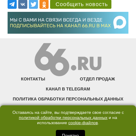
Сообщить новость
КОНТАКТЫ
ОТДЕЛ ПРОДАЖ
КАНАЛ В TELEGRAM
ПОЛИТИКА ОБРАБОТКИ ПЕРСОНАЛЬНЫХ ДАННЫХ
COOKIE
Оставаясь на сайте, вы подтверждаете свое согласие с
политикой обработки персональных данных
и на
использование
cookie-файлов
.
©2007—2025 66.RU. Воспроизведение, сообщение, доведение до всеобщего
сведения размещенных на сайте 66.RU материалов и их элементов без согласия
правообладателя запрещено. Сетевое издание «Современный портал
Понятно