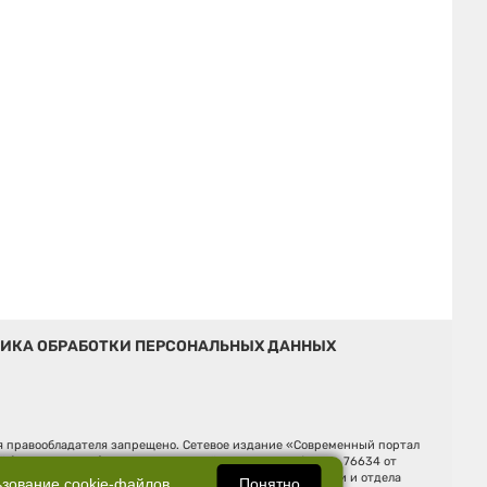
ИКА ОБРАБОТКИ ПЕРСОНАЛЬНЫХ ДАННЫХ
ия правообладателя запрещено. Сетевое издание «Современный портал
й (Роскомнадзор). Регистрационный номер ЭЛ № ФС 77 - 76634 от
Ельцина, строение 3, оф. 7015 Фактический адрес редакции и отдела
Понятно
ьзование
cookie-файлов
.