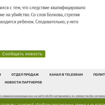
сился с тем, что следствие квалифицировало
е на убийство. Со слов Болкова, стреляя
аходится ребенок. Следовательно, у него
Сообщить новость
Ы
ОТДЕЛ ПРОДАЖ
КАНАЛ В TELEGRAM
ПОЛИТ
НОВОСТИ ПАРТНЕРОВ
о сведения размещенных на сайте 66.RU материалов и их элементов без соглас
 по надзору в сфере связи, информационных технологий и массовых коммуникаци
". Юридический адрес: 620014, Свердловская обл., г. Екатеринбург, ул. Бориса 
 согласие с
политикой обработки персональных данных
и на испол