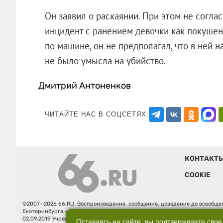
Он заявил о раскаянии. При этом не согла
инцидент с ранением девочки как покушени
по машине, он не предполагал, что в ней н
не было умысла на убийство.
Дмитрий Антоненков
ЧИТАЙТЕ НАС В СОЦСЕТЯХ:
КОНТАКТ
COOKIE
©2007—2026 66.RU. Воспроизведение, сообщение, доведение до всеобщег
Екатеринбурга — «66.ru» (18+) зарегистрировано Федеральной службой
02.09.2019 Учредитель: Общество с ограниченной ответственностью "66.ру
Оставаясь на сайте, вы подтверждаете свое