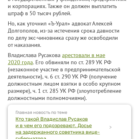
и корпорациях. Также он должен выплатить
штраф в 50 тысяч рублей.
Но, как уточнил «Ъ-Урал» адвокат Алексей
Долгополов, из-за истечения срока давности
по делу экс-чиновника сразу же освободили
от наказания.
Владислава Русакова
арестовали в мае
2020 года
. Его обвиняли по ст. 289 УК РФ
(незаконное участие в предпринимательской
деятельности), ч. 6 ст. 290 УК РФ (получение
должностным лицом взятки в особо крупном
размере), ч. 1 ст. 285 УК РФ (злоупотребление
должностными полномочиями).
Главная новость по теме
Кто такой Владислав Русаков
и в чем его подозревают. Досье
>
на задержанного советника вице-
губернатора