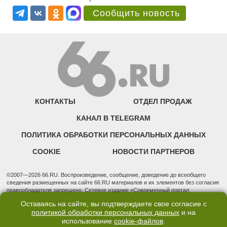
Сообщить новость
КОНТАКТЫ
ОТДЕЛ ПРОДАЖ
КАНАЛ В TELEGRAM
ПОЛИТИКА ОБРАБОТКИ ПЕРСОНАЛЬНЫХ ДАННЫХ
COOKIE
НОВОСТИ ПАРТНЕРОВ
©2007—2026 66.RU. Воспроизведение, сообщение, доведение до всеобщего
сведения размещенных на сайте 66.RU материалов и их элементов без согласия
правообладателя запрещено. Сетевое издание «Современный портал
Екатеринбурга — «66.ru» (18+) зарегистрировано Федеральной службой по
Оставаясь на сайте, вы подтверждаете свое согласие с
надзору в сфере связи, информационных технологий и массовых коммуникаций
политикой обработки персональных данных
и на
(Роскомнадзор). Регистрационный номер ЭЛ № ФС 77 - 76634 от 02.09.2019
использование
cookie-файлов
.
Учредитель: Общество с ограниченной ответственностью "66.ру". Юридический