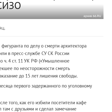
 СИЗО
архив 66.RU
яц.
 фигуранта по делу о смерти архитектора
или в пресс-службе СУ СК России
о ч. 4 ст. 11 УК РФ («Умышленное
лекшее по неосторожности смерть
аказание до 15 лет лишения свободы.
есяца первого задержанного по уголовному
ле того, как его избили посетители кафе
л там с друзьями и сделал замечание