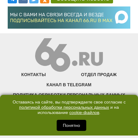
КОНТАКТЫ
ОТДЕЛ ПРОДАЖ
КАНАЛ В TELEGRAM
ПОЛИТИКА ОБРАБОТКИ ПЕРСОНАЛЬНЫХ ДАННЫХ
Оставаясь на сайте, вы подтверждаете свое согласие с
COOKIE
политикой обработки персональных данных
и на
использование
cookie-файлов
.
©2007—2025 66.RU. Воспроизведение, сообщение, доведение до всеобщего
сведения размещенных на сайте 66.RU материалов и их элементов без согласия
Понятно
правообладателя запрещено. Сетевое издание «Современный портал
Екатеринбурга — «66.ru» (18+) зарегистрировано Федеральной службой по
надзору в сфере связи, информационных технологий и массовых коммуникаций