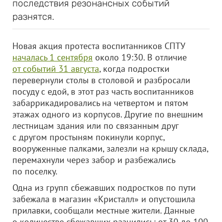
последствия резонансных событий
разнятся.
Новая акция протеста воспитанников СПТУ
началась 1 сентября
около 19:30. В отличие
от событий 31 августа
, когда подростки
перевернули столы в столовой и разбросали
посуду с едой, в этот раз часть воспитанников
забаррикадировались на четвертом и пятом
этажах одного из корпусов. Другие по внешним
лестницам здания или по связанным друг
с другом простыням покинули корпус,
вооруженные палками, залезли на крышу склада,
перемахнули через забор и разбежались
по поселку.
Одна из групп сбежавших подростков по пути
забежала в магазин «Кристалл» и опустошила
прилавки, сообщали местные жители. Данные
о количестве сбежавших разнились: от 30 до 100