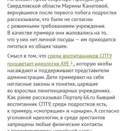
Свердловской области Марины Канатовой,
вернувшиеся после первого побега подростки
рассказывали, что были не согласны
с режимными требованиями учреждения.
В качестве примера они жаловались на то,
что у них нет личной посуды — им приходится
питаться из общих чашек.
Смысл в том, что
среди воспитанников СПТУ
процветает идеология АУЕ
1
, которую якобы
насаждают и поддерживают представители
администрации. Дети примеряют на себя
негласные законы и понятия, царящие
во взрослых пенитенциарных учреждениях.
Как ранее рассказывал Порталу 66.ru бывший
воспитанник СПТУ, среди подростков есть,
к примеру, «смотрящие» и «шныри». А согласно
уголовной идеологии, в среде арестантов
запрещены любые физические контакты
с представителями нижайшей касты.