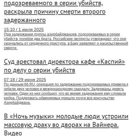
подозреваемого в серии убийств,
раскрыла причину смерти второго
задержанного
15:10 / 1 июля 2025
При задержании группы азербайджанцев, подозреваемых в серии
убийств, погибли два брата. Российские эксперты утверждают, что они
скончались от сердечного приступа, в Баку заявляют о насильственной
смерти.
Суд арестовал директора кафе «Каспий»
по делу о серии убийств
07:18 / 29 июня 2025
По данным 66.RU, операция по задержанию подозреваемых привела к
гибели двух человек и международному скандалу. Задержаны девять
человек. Один из них сообщил, что во время задержания ему сломали
ребра. Поддержать обвиняемых пришло почти все консульство
Азербайджана.
В «Ночь музыки» молодые люди устроили
массовую драку во дворах на Вайнера.
Видео