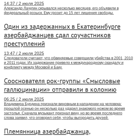
14:37 / 2 июля 2025
Александр Лачугин скрывался несколько месяцев, его объявили в
федеральный розыск. Ему грозит до 15 лет лишения свободы.
Один из задержанных в Екатеринбурге
азербайджанцев сдал соучастников
преступлений
13:47 / 2 июля 2025
Следователи считают, что обвиняемые совершили убийства в 2001, 2010
и 2011 годах. Их задержание привело к международному скандалу и
конфликту между Москвой и Баку.
Сооснователя рок-группы «Смысловые
галлюцинации» отправили в колонию
06:25 / 2 июля 2025
Владимира Бурдина признали виновным в нападении на человека:
прошлой осенью он несколько раз ударил знакомого ножом во время
застолья. Сначала музыкант признал вину, но во время последнего
слова заявил, что оговорил себя, чтобы выгородить друзей.
Племянница азербайджанца,