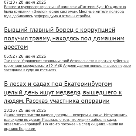
07:13 / 28 июня 2025
Возвести мусоросортировочный комплекс «Екатеринбург-Юг» должна
была компания «Экологические системы». Местные жители полтора
года добивались референдума и отмены стройки.
Бывший главный борец с коррупцией
получил травму, находясь под домашним
арестом
05:52 / 26 июня 2025
Экс-глава Управления экономической безопасности и противодействия
коррупции свердловского ГУ МВД Андрей Дьяков пришел на свое первое
заседание в суде на костылях.
В лесах и садах под Екатеринбургом
целый день ищут медведя, вышедшего к
людям. Рассказ участника операции
13:16 / 25 июня 2025
Дикого зверя жители видели дважды — вечером и ночью. Испугавшись,
все сидели по домам. Рассказы о том, что хищник забрел в сады,
оказались неправдой. Но что-то похожее на след хищника нашли на
окраине Кедровки.