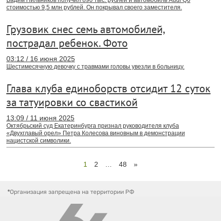
Вадим Пильников получил 890 тыс. рублей и автомобиль Audi Q6
стоимостью 9,5 млн рублей. Он покрывал своего заместителя.
Грузовик снес семь автомобилей,
пострадал ребенок. Фото
03:12 / 16 июня 2025
Шестимесячную девочку с травмами головы увезли в больницу.
Глава клуба единоборств отсидит 12 суток
за татуировки со свастикой
13:09 / 11 июня 2025
Октябрьский суд Екатеринбурга признал руководителя клуба
«Двухглавый орел» Петра Колесова виновным в демонстрации
нацистской символики.
1
2
…
48
»
*
Организация запрещена на территории РФ