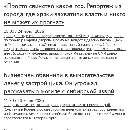
«Просто свинство какое-то». Репортаж из
города, где хряки захватили власть и никто
не может их прогнать
13:00 / 24 июня 2025
Три года стадо свиней терроризирует жителей Ревды. Хряки, бродящие
по городу, разоряют дворовые помойки, ночуют в детских песочницах и
отбирают еду у кошек. «Свиньи — настоящий туристический бренд
Ревды, Свиногорска», — пишут жители в паблике, созданном специально
для обсуждения кабаньего апокалипсиса. Федеральные СМИ давно
освещают проблему Ревды, но местные власти до сих пор не нашли
решения.
Бизнесмен обвинили в вымогательстве
денег у застройщика. Он угрожал
рассказать о могиле с сибирской язвой
11:20 / 23 июня 2025
Следствие считает, что владелец фирм "ВЕАР" и "Регион-Строй"
Константин Кочнев угрожал строительной компании распространением
информации о «могильнике с сибирской язвой» на территории будущего
строительства в Екатеринбурге.