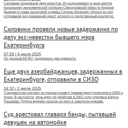
Силовики задержали двух юристов. Их подозревают в даче взяток
начальнику экономической полиции Свердловской области Андрею
Дьякову и главе налоговой службы Сергею Логинову. Одного из них
отправили под домашний арест, второго в следственный изолятор.
Силовики провели новые задержания по
делу экс-невестки бывшего мэра
Екатеринбурга
07:59 / 4 июля 2025
По данным 66.RU, задержаны два адвоката.
Еще двух азербайджанцев, задержанных в
Екатеринбурге, отправили в СИЗО
16:32 / 2 июля 2025
Следователи считают их причастными к тяжким преступлениям в 2000-х
годах. В частности, речь идет об убийстве в 2001 году торговца Юнуса
Пашаева. Группа мужчин напала на него и заколола ножами.
Суд арестовал главаря банды, пытавшей
девушек на автомойке