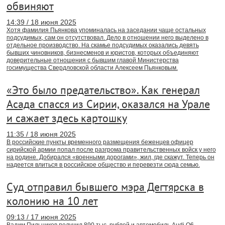
обвиняют
14:39 / 18 июня 2025
Хотя фамилия Пьянкова упоминалась на заседании чаще остальных
подсудимых, сам он отсутствовал. Дело в отношении него выделено в
отдельное производство. На скамье подсудимых оказались девять
бывших чиновников, бизнесменов и юристов, которых объединяют
доверительные отношения с бывшим главой Министерства
госимущества Свердловской области Алексеем Пьянковым.
«Это было предательство». Как генерал
Асада спасся из Сирии, оказался на Урале
и сажает здесь картошку
11:35 / 18 июня 2025
В российские пункты временного размещения беженцев офицер
сирийской армии попал после разгрома правительственных войск у него
на родине. Добирался «военными дорогами», жил, где скажут. Теперь он
надеется влиться в российское общество и перевезти сюда семью.
Суд отправил бывшего мэра Дегтярска в
колонию на 10 лет
09:13 / 17 июня 2025