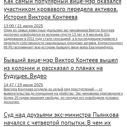
Как самый популярный вице-мэр оказался
участником кровавого передела активов.
История Виктора Контеева
13:00 / 21 июня 2025
Один из самых известных уральских экс-чиновников Виктор Контеев
досрочно освободился из колонии спустя 13 лет и 8 месяцев. Его
задержание в 2011 году стало сенсацией, а в последующем привело к
переделу собственности скандальных городских активов. Корреспондент
66.RU вспоминает всю историю бывшего вице-мэра Екатеринбурга.
Бывший вице-мэр Виктор Контеев вышел
из колонии и рассказал о планах на
будущее. Видео
14:47 / 19 июня 2025
Виктора Контеева осудили за целый ряд преступлений — от
вымогательства до покушения на убийство. Экс-чиновника приговорили к
более 20 годам лишения свободы, но сегодня его освободили условно-
досрочно.
Суд над друзьями экс-министра Пьянкова
начался с четвертой попытки. В чем их