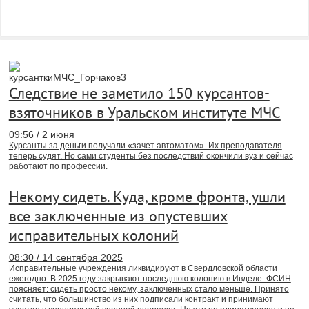
Следствие не заметило 150 курсантов-
взяточников в Уральском институте МЧС
09:56 / 2 июня
Курсанты за деньги получали «зачет автоматом». Их преподавателя
теперь судят. Но сами студенты без последствий окончили вуз и сейчас
работают по профессии.
Некому сидеть. Куда, кроме фронта, ушли
все заключенные из опустевших
исправительных колоний
08:30 / 14 сентября 2025
Исправительные учреждения ликвидируют в Свердловской области
ежегодно. В 2025 году закрывают последнюю колонию в Ивделе. ФСИН
поясняет: сидеть просто некому, заключенных стало меньше. Принято
считать, что большинство из них подписали контракт и принимают