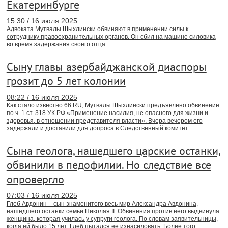
Екатеринбурге
15:30 / 16 июля 2025
Адвоката Мутвалы Шыхлински обвиняют в применении силы к
сотруднику правоохранительных органов. Он сбил на машине силовика
во время задержания своего отца.
Сыну главы азербайджанской диаспоры
грозит до 5 лет колонии
08:22 / 16 июля 2025
Как стало известно 66.RU, Мутвалы Шыхлински предъявлено обвинение
по ч. 1 ст. 318 УК РФ «Применение насилия, не опасного для жизни и
здоровья, в отношении представителя власти». Вчера вечером его
задержали и доставили для допроса в Cледственный комитет.
Сына геолога, нашедшего царские останки,
обвинили в педофилии. Но следствие все
опровергло
07:03 / 16 июля 2025
Глеб Авдонин – сын знаменитого весь мир Александра Авдонина,
нашедшего останки семьи Николая II. Обвинения против него выдвинула
женщина, которая училась у супруги геолога. По словам заявительницы,
когда ей было 15 лет, Глеб пытался ее изнасиловать. Более того,