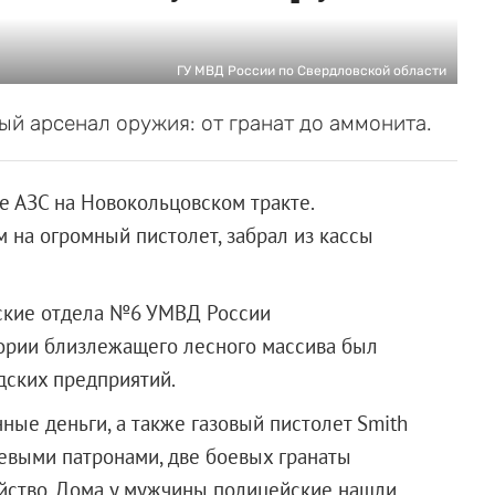
ГУ МВД России по Свердловской области
й арсенал оружия: от гранат до аммонита.
 АЗС на Новокольцовском тракте.
 на огромный пистолет, забрал из кассы
ские отдела №6 УМВД России
тории близлежащего лесного массива был
дских предприятий.
ные деньги, а также газовый пистолет Smith
евыми патронами, две боевых гранаты
ойство. Дома у мужчины полицейские нашли