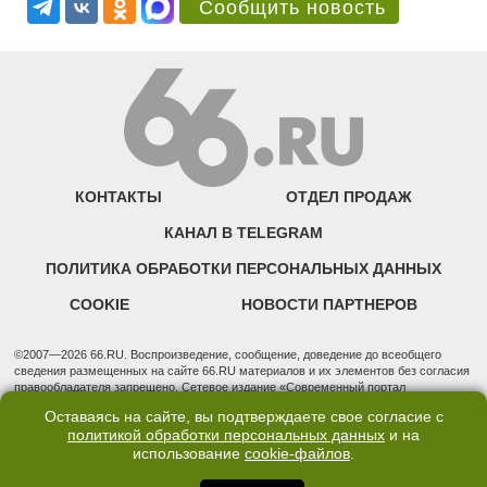
Сообщить новость
КОНТАКТЫ
ОТДЕЛ ПРОДАЖ
КАНАЛ В TELEGRAM
ПОЛИТИКА ОБРАБОТКИ ПЕРСОНАЛЬНЫХ ДАННЫХ
COOKIE
НОВОСТИ ПАРТНЕРОВ
©2007—2026 66.RU. Воспроизведение, сообщение, доведение до всеобщего
сведения размещенных на сайте 66.RU материалов и их элементов без согласия
правообладателя запрещено. Сетевое издание «Современный портал
Екатеринбурга — «66.ru» (18+) зарегистрировано Федеральной службой по
Оставаясь на сайте, вы подтверждаете свое согласие с
надзору в сфере связи, информационных технологий и массовых коммуникаций
политикой обработки персональных данных
и на
(Роскомнадзор). Регистрационный номер ЭЛ № ФС 77 - 76634 от 02.09.2019
использование
cookie-файлов
.
Учредитель: Общество с ограниченной ответственностью "66.ру". Юридический
адрес: 620014, Свердловская обл., г. Екатеринбург, ул. Бориса Ельцина, строение
3, оф. 7015 Фактический адрес редакции и отдела продаж: 620014, Свердловская