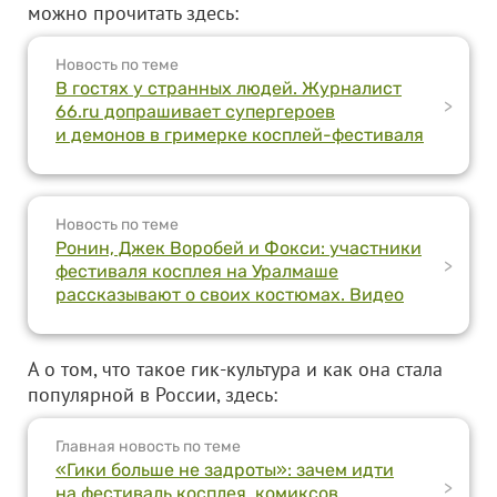
можно прочитать здесь:
Новость по теме
В гостях у странных людей. Журналист
>
66.ru допрашивает супергероев
и демонов в гримерке косплей-фестиваля
Новость по теме
Ронин, Джек Воробей и Фокси: участники
>
фестиваля косплея на Уралмаше
рассказывают о своих костюмах. Видео
А о том, что такое гик-культура и как она стала
популярной в России, здесь:
Главная новость по теме
«Гики больше не задроты»: зачем идти
>
на фестиваль косплея, комиксов,