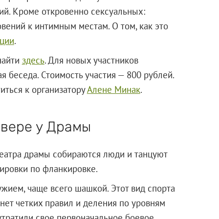
й. Кроме откровенно сексуальных:
вений к интимным местам. О том, как это
ации
.
найти
здесь
. Для новых участников
 беседа. Стоимость участия — 800 рублей.
иться к организатору
Алене Минак
.
квере у Драмы
 Театра драмы собираются люди и танцуют
ировки по фланкировке.
жием, чаще всего шашкой. Этот вид спорта
 нет четких правил и деления по уровням
утратили свое первоначальное боевое