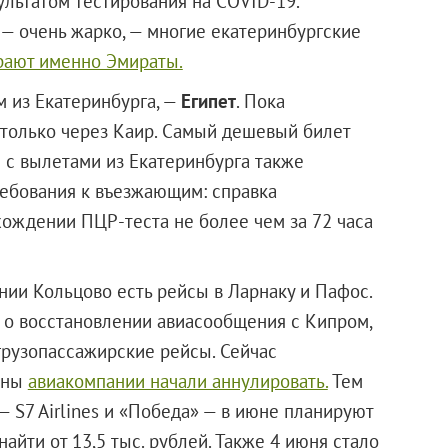
ультатом тестирования на COVID-19.
н — очень жарко, — многие екатеринбургские
рают именно Эмираты.
м из Екатеринбурга, —
Египет
. Пока
ь только через Каир. Самый дешевый билет
ы с вылетами из Екатеринбурга также
ребования к въезжающим: справка
хождении ПЦР-теста не более чем за 72 часа
ании Кольцово есть рейсы в Ларнаку и Пафос.
 о восстановлении авиасообщения с Кипром,
грузопассажирские рейсы. Сейчас
аны
авиакомпании начали аннулировать.
Тем
 S7 Airlines и «Победа» — в июне планируют
айти от 13,5 тыс. рублей. Также 4 июня стало