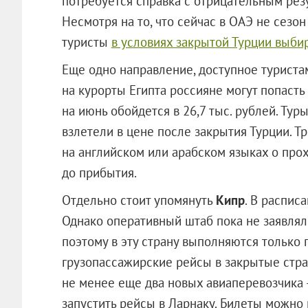
потребуется справка с отрицательным рез
Несмотря на то, что сейчас в ОАЭ не сезо
туристы
в условиях закрытой Турции выби
Еще одно направление, доступное туриста
на курорты Египта россияне могут попаст
на июнь обойдется в 26,7 тыс. рублей. Тур
взлетели в цене после закрытия Турции. Т
на английском или арабском языках о про
до прибытия.
Отдельно стоит упомянуть
Кипр
. В распис
Однако оперативный штаб пока не заявлял
поэтому в эту страну выполняются только 
грузопассажирские рейсы в закрытые стр
не менее еще два новых авиаперевозчика —
запустить рейсы в Ларнаку. Билеты можно н