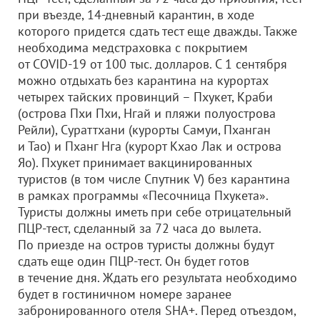
при въезде, 14-дневный карантин, в ходе
которого придется сдать тест еще дважды. Также
необходима медстраховка с покрытием
от COVID-19 от 100 тыс. долларов. С 1 сентября
можно отдыхать без карантина на курортах
четырех тайских провинций – Пхукет, Краби
(острова Пхи Пхи, Нгай и пляжи полуострова
Рейли), Сураттхани (курорты Самуи, Пханган
и Тао) и Пханг Нга (курорт Кхао Лак и острова
Яо). Пхукет принимает вакцинированных
туристов (в том числе Спутник V) без карантина
в рамках программы «Песочница Пхукета».
Туристы должны иметь при себе отрицательный
ПЦР-тест, сделанный за 72 часа до вылета.
По приезде на остров туристы должны будут
сдать еще один ПЦР-тест. Он будет готов
в течение дня. Ждать его результата необходимо
будет в гостиничном номере заранее
забронированного отеля SHA+. Перед отъездом,