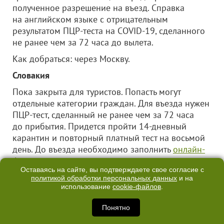
полученное разрешение на въезд. Справка
на английском языке с отрицательным
результатом ПЦР-теста на COVID-19, сделанного
не ранее чем за 72 часа до вылета.
Как добраться: через Москву.
Словакия
Пока закрыта для туристов. Попасть могут
отдельные категории граждан. Для въезда нужен
ПЦР-тест, сделанный не ранее чем за 72 часа
до прибытия. Придется пройти 14-дневный
карантин и повторный платный тест на восьмой
день. До въезда необходимо заполнить
онлайн-
форму
.
Оставаясь на сайте, вы подтверждаете свое согласие с
Как добраться: через Москву.
политикой обработки персональных данных
и на
использование
cookie-файлов
.
Финляндия
Понятно
В страну можно въехать на учебу или чтобы
посетить родственников.