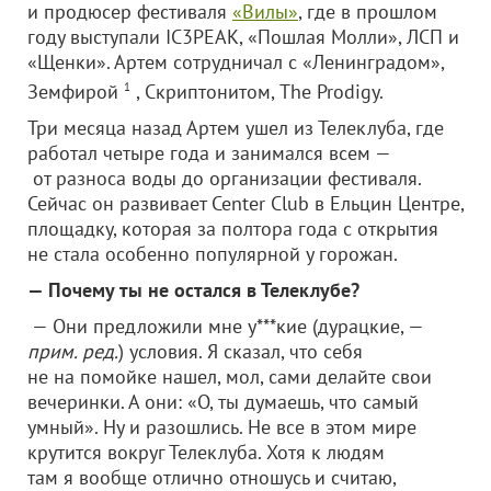
и продюсер фестиваля
«Вилы»
, где в прошлом
году выступали IC3PEAK, «Пошлая Молли», ЛСП и
«Щенки». Артем сотрудничал с «Ленинградом»,
Земфирой
1
, Скриптонитом, The Prodigy.
Три месяца назад Артем ушел из Телеклуба, где
работал четыре года и занимался всем —
от разноса воды до организации фестиваля.
Сейчас он развивает Center Club в Ельцин Центре,
площадку, которая за полтора года с открытия
не стала особенно популярной у горожан.
— Почему ты не остался в Телеклубе?
— Они предложили мне у***кие (дурацкие, —
прим. ред.
) условия. Я сказал, что себя
не на помойке нашел, мол, сами делайте свои
вечеринки. А они: «О, ты думаешь, что самый
умный». Ну и разошлись. Не все в этом мире
крутится вокруг Телеклуба. Хотя к людям
там я вообще отлично отношусь и считаю,