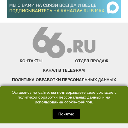
КОНТАКТЫ
ОТДЕЛ ПРОДАЖ
КАНАЛ В TELEGRAM
ПОЛИТИКА ОБРАБОТКИ ПЕРСОНАЛЬНЫХ ДАННЫХ
COOKIE
Оставаясь на сайте, вы подтверждаете свое согласие с
политикой обработки персональных данных
и на
использование
cookie-файлов
.
©2007—2025 66.RU. Воспроизведение, сообщение, доведение до всеобщего
сведения размещенных на сайте 66.RU материалов и их элементов без согласия
правообладателя запрещено. Сетевое издание «Современный портал
Понятно
Екатеринбурга — «66.ru» (18+) зарегистрировано Федеральной службой по
надзору в сфере связи, информационных технологий и массовых коммуникаций
(Роскомнадзор). Регистрационный номер ЭЛ № ФС 77 - 76634 от 02.09.2019
Учредитель: Общество с ограниченной ответственностью "66.ру". Юридический