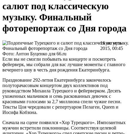
салют под классическую
музыку. Финальный
фоторепортаж со Дня города
16 августа
2015, 00:45
Фото: Антон Буценко для 66.ru
Если вы не смогли побывать на концерте и посмотреть
фейерверк, мы собрали для вас лучшие моменты с главного
вечернего шоу в честь дня рождения Екатеринбурга.
Празднование 292-летия Екатеринбурга закончилось
полуторачасовым концертом двух коллективов под
руководством Михаила Турецкого и фейерверком. Десять
ухоженных мальчиков и семь раскованных девочек с
красивыми голосами за 2,7 миллиона спели чужие песни.
Тексты Цоя чередовали с репертуаром Пелагеи, Queen и
Иосифа Кобзона.
Сначала на сцене появился «Хор Турецкого». Импозантных
мужчин встретили поклонницы. Соответствуя целевой
аудитории, «Хор Турецкого» спел советские песни и ретро-