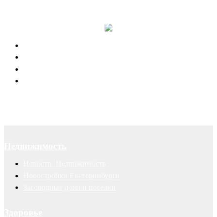
Правовая поддержка портала 66.RU
Юридическое обслуживание
Договоры
Суды
Авторские права
Недвижимость
Новости. Недвижимость
Новостройки Екатеринбурга
Загородные дома и поселки
Здоровье