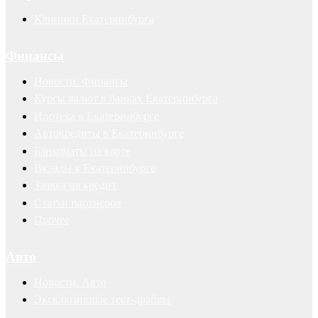
Клиники Екатеринбурга
Финансы
Новости. Финансы
Курсы валют в банках Екатеринбурга
Ипотека в Екатеринбурге
Автокредиты в Екатеринбурге
Банкоматы на карте
Вклады в Екатеринбурге
Заявка на кредит
Статьи партнеров
Прочее
Авто
Новости. Авто
Эксклюзивные тест-драйвы