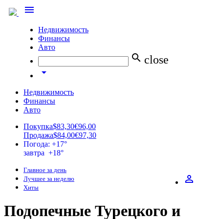
menu
Недвижимость
Финансы
Авто
search
close
arrow_drop_down
Недвижимость
Финансы
Авто
Покупка
$83,30
€96,00
Продажа
$84,00
€97,30
Погода: +17°
завтра +18°
Главное за день
perm_identity
Лучшее за неделю
Хиты
Подопечные Турецкого и