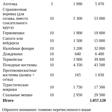
Аптечка
3
1 990
5 970
Страховочная
веревка (для
сплава, вместо
10
5 300
53 000
спасательного
круга)
Гермомешки
10
1 900
19 000
Сапоги или
10
1 500
15 000
вейдерсы
Налобные фонари
10
3 200
32 000
Дождевики
10
640
6 400
Термобелье
10
3 900
39 000
Походные костюмы
10
4 350
43 500
Противомоскитные
костюмы (шляпа +
10
165
1 650
сетка)
Туристические
10
1 750
17 500
коврики
Спальные мешки
10
2 950
29 500
Итого
1.057.120
Обратите внимание: помимо перечисленного выше