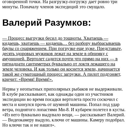
оговоренной точки. На разгрузку-погрузку дает ровно три
минуты. Поначалу членов экспедиций это смущало.
Валерий Разумков:
— Процесс выгрузки бесил до тошноты. Хватаешь —
кидаешь, хватаешь — кидаешь… без разбору выбрасываешь
баулы со снаряжением. При погрузке еще хуже. Представьте,
десять здоровых мужиков лежат на земле в обнимку с
амуницией. Вертолет садится почти что прямо на них — в
пятнадцати сантиметрах буквально от локтя лежащего на
земле человека. И как только он коснется земли, начинается
такой же суматошный процесс загрузки. А пилот подгоняет,
кричит: «Время! Время!».
Нервы у неопытных приполярных рыбаков не выдерживали.
В клубе рассказывают, как однажды один из участников
экспедиции во время посадки вертолета просто соскочил с
места и кинулся прочь от шумной машины. Попал под удар
ветра, поднятого лопастями Ми-8. И кубарем полетел в кусты.
«Из него буквально выдувало вещи, — рассказывает Валерий.
— Видеокамеру выдуло, ключи от машины. Камеру подобрал.
Но ключи так и не нашел».