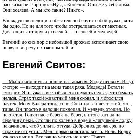
рассказывает коротко: «Ну да. Конечно. Они же у себя дома.
Они хозяева. А мы кто такие? Никто».
В каждую экспедицию обязательно берут с собой ружье, хотя
бы одно. Но не для того чтобы отстреливаться от местных.
Для защиты от других соседей — от лосей и медведей.
Евгений до сих пор с небольшой дрожью вспоминает свою
первую встречу с хозяином тайги.
Евгений Свитов:
— Мы втроем ночью пошли на тайменя. Я иду первым. И тут
смотрю — выходит на меня такая ряха. Медведь! Встал и
смотрит. Я от ужаса все забыл: что шуметь нельзя, что бежать
нельзя. Страх такой животный меня сковал, и я бросился
наутек. Меня Валера тогда спас. Схватил за плечо: стой, мол,
тише. Он просто в ладоши похлопал. И медведь отошел. Но
не отстал. Гонял нас с берега на берег, в итоге загнал на
середину реки. Стояли по колено в воде и «лягушкой» лодку
накачивали, чтоб уплыть оттуда. Добрались до лагеря, но
страх не отпустил. Меня прямо колотило всего. Ночь. Водку
уж всю выпил. Все равно уснуть не могу. Трясет.