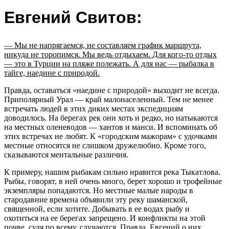
Евгений Свитов:
— Мы не напрягаемся, не составляем график маршрута,
никуда не торопимся. Мы ведь отдыхаем. Для кого-то отдых
— это в Турции на пляже полежать. А для нас — рыбалка в
тайге, наедине с природой.
Правда, оставаться «наедине с природой» выходит не всегда.
Приполярный Урал — край малонаселенный. Тем не менее
встречать людей в этих диких местах экспедициям
доводилось. На берегах рек они хоть и редко, но натыкаются
на местных оленеводов — хантов и манси. И вспоминать об
этих встречах не любят. К «городским мажорам» с удочками
местные относятся не слишком дружелюбно. Кроме того,
сказываются ментальные различия.
К примеру, нашим рыбакам сильно нравится река Тыкатлова.
Рыбы, говорят, в ней очень много, берет хорошо и трофейные
экземпляры попадаются. Но местные малые народы в
стародавние времена объявили эту реку шаманской,
священной, если хотите. Добывать в ее водах рыбу и
охотиться на ее берегах запрещено. И конфликты на этой
почве, судя по всему, случаются. Правда, Евгений о них