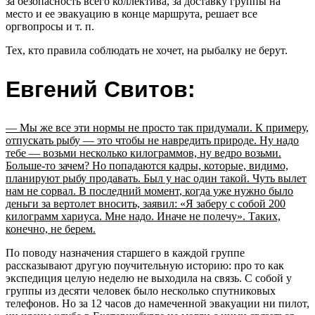
за безопасность всего коллектива, за доставку группы на
место и ее эвакуацию в конце маршрута, решает все
оргвопросы и т. п.
Тех, кто правила соблюдать не хочет, на рыбалку не берут.
Евгений Свитов:
— Мы же все эти нормы не просто так придумали. К примеру,
отпускать рыбу — это чтобы не навредить природе. Ну надо
тебе — возьми несколько килограммов, ну ведро возьми.
Больше-то зачем? Но попадаются кадры, которые, видимо,
планируют рыбу продавать. Был у нас один такой. Чуть вылет
нам не сорвал. В последний момент, когда уже нужно было
деньги за вертолет вносить, заявил: «Я заберу с собой 200
килограмм хариуса. Мне надо. Иначе не полечу». Таких,
конечно, не берем.
По поводу назначения старшего в каждой группе
рассказывают другую поучительную историю: про то как
экспедиция целую неделю не выходила на связь. С собой у
группы из десяти человек было несколько спутниковых
телефонов. Но за 12 часов до намеченной эвакуации ни пилот,