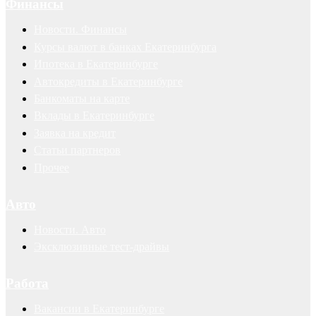
Финансы
Новости. Финансы
Курсы валют в банках Екатеринбурга
Ипотека в Екатеринбурге
Автокредиты в Екатеринбурге
Банкоматы на карте
Вклады в Екатеринбурге
Заявка на кредит
Статьи партнеров
Прочее
Авто
Новости. Авто
Эксклюзивные тест-драйвы
Работа
Вакансии в Екатеринбурге