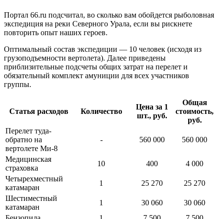
Портал 66.ru подсчитал, во сколько вам обойдется рыболовная
экспедиция на реки Северного Урала, если вы рискнете
повторить опыт наших героев.
Оптимальный состав экспедиции — 10 человек (исходя из
грузоподъемности вертолета). Далее приведены
приблизительные подсчеты общих затрат на перелет и
обязательный комплект амуниции для всех участников
группы.
Общая
Цена за 1
Статья расходов
Количество
стоимость,
шт., руб.
руб.
Перелет туда-
обратно на
-
560 000
560 000
вертолете Ми-8
Медицинская
10
400
4 000
страховка
Четырехместный
1
25 270
25 270
катамаран
Шестиместный
1
30 060
30 060
катамаран
Бензопила
1
7 500
7 500