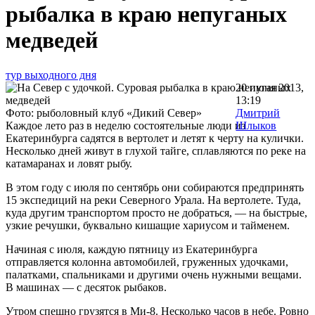
рыбалка в краю непуганых
медведей
тур выходного дня
20 июня 2013,
13:19
Фото: рыболовный клуб «Дикий Север»
Дмитрий
Каждое лето раз в неделю состоятельные люди из
Шлыков
Екатеринбурга садятся в вертолет и летят к черту на кулички.
Несколько дней живут в глухой тайге, сплавляются по реке на
катамаранах и ловят рыбу.
В этом году с июля по сентябрь они собираются предпринять
15 экспедиций на реки Северного Урала. На вертолете. Туда,
куда другим транспортом просто не добраться, — на быстрые,
узкие речушки, буквально кишащие хариусом и тайменем.
Начиная с июля, каждую пятницу из Екатеринбурга
отправляется колонна автомобилей, груженных удочками,
палатками, спальниками и другими очень нужными вещами.
В машинах — с десяток рыбаков.
Утром спешно грузятся в Ми-8. Несколько часов в небе. Ровно