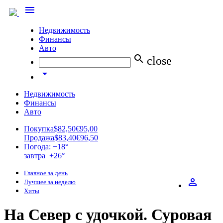
menu
Недвижимость
Финансы
Авто
search
close
arrow_drop_down
Недвижимость
Финансы
Авто
Покупка
$82,50
€95,00
Продажа
$83,40
€96,50
Погода: +18°
завтра +26°
Главное за день
perm_identity
Лучшее за неделю
Хиты
На Север с удочкой. Суровая