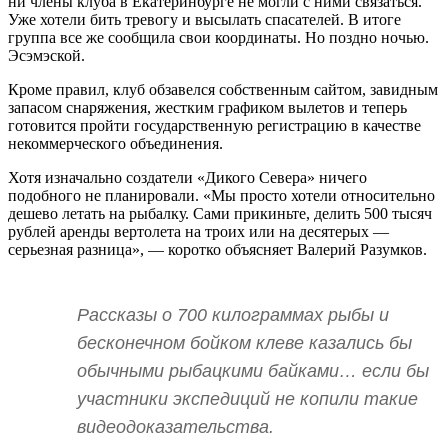
ни члены клуба в Екатеринбурге не могли с ними связаться.
Уже хотели бить тревогу и высылать спасателей. В итоге
группа все же сообщила свои координаты. Но поздно ночью.
Эсэмэской.
Кроме правил, клуб обзавелся собственным сайтом, завидным
запасом снаряжения, жестким графиком вылетов и теперь
готовится пройти государственную регистрацию в качестве
некоммерческого объединения.
Хотя изначально создатели «Дикого Севера» ничего
подобного не планировали. «Мы просто хотели относительно
дешево летать на рыбалку. Сами прикиньте, делить 500 тысяч
рублей аренды вертолета на троих или на десятерых —
серьезная разница», — коротко объясняет Валерий Разумков.
Рассказы о 700 килограммах рыбы и
бесконечном бойком клеве казались бы
обычными рыбацкими байками… если бы
участники экспедиций не копили такие
видеодоказательства.