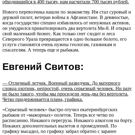
обходившийся в 400 тысяч, нам насчитали 700 тысяч рублей.
Нового перевозчика нашли по знакомству. Им стал суровый и
дерзкий пилот, ветеран войны в Афганистане. В девяностые,
когда государство спешно избавлялось от ненужных активов,
он умудрился приватизировать два вертолета Ми-8. И открыл
свой маленький бизнес. Как только снег сходит и леса
Северного Урала превращаются в одно большое болото, его
услуги становятся очень нужны геологам, газовикам и
спасателям. А теперь еще и рыбакам.
Евгений Свитов:
— Отличный летчик. Военный разведчик. До матерного
словца охотник, непростой, очень серьезный человек. Ни разу
не было такого, чтобы мы просидели день-два без вертолета.
Четко придерживается плана, графика.
«Серьезный человек» быстро отучил екатеринбургских
рыбаков от «мажорных» полетов. Теперь все четко по
расписанию. Никакого перегруза. Никакого алкоголя на борту.
Никаких дополнительных вылетов и промедлений. По
графику высадил, по графику забрал обратно с заранее