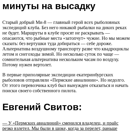
минуты на высадку
Старый добрый Ми-8 — главный герой всех рыболовных
экспедиций клуба. Без него никакой рыбалки на диких реках
не будет. Маршруты в клубе просят не раскрывать —
опасаются, что рыбные места «затопчут» чужие. Но мы можем
сказать: без вертушки туда добираться — себе дороже.
Альтернатива воздушному транспорту разве что квадроциклы
летом и снегоходы зимой. Но несколько суток по чаще —
сомнительная альтернатива нескольким часам по воздуху.
Потому нужен вертолет.
В первые приполярные экспедиции екатеринбургских
рыболовов отправляли «Пермские авиалинии». Но недолго.
От этого перевозчика клуб был вынужден отказаться и начать
поиски своего собственного пилота.
Евгений Свитов:
— У «Пермских авиалиний» сменился владелец, и прайс
резко взлетел. Мы были в шоке, когда за перелет, раньше