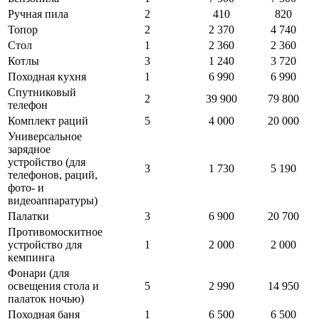
Ручная пила
2
410
820
Топор
2
2 370
4 740
Стол
1
2 360
2 360
Котлы
3
1 240
3 720
Походная кухня
1
6 990
6 990
Спутниковый
2
39 900
79 800
телефон
Комплект раций
5
4 000
20 000
Универсальное
зарядное
устройство (для
3
1 730
5 190
телефонов, раций,
фото- и
видеоаппаратуры)
Палатки
3
6 900
20 700
Противомоскитное
устройство для
1
2 000
2 000
кемпинга
Фонари (для
освещения стола и
5
2 990
14 950
палаток ночью)
Походная баня
1
6 500
6 500