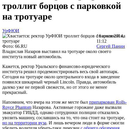
троллит борцов с парковкой
на тротуаре
УрФЮИ
16 июля 2014,
11:12
Фото: 66.RU
Сергей Панин
Владислав Назаров выставил на тротуаре около своего
института новый автомобиль.
Кажется, ректор Уральского финансово-юридического
института решил продемонстрировать весь свой автопарк.
Сегодня на тротуаре около центрального входа в заведение
появился шикарный черный Lincoln. Правда, автомобиль
далеко уже не первой свежести, но от этого не менее
прекрасный.
Напомним, что вчера на этом же месте был
припаркован Rolls-
Royce Phantom
Назарова. Активные горожане даже вызвали
эвакуатор ГИБДД, однако сотрудники полиции отказались
увозить машину, сославшись на то, что она стоит на тротуаре,
но на территории вуза
. И лишь вечером люди в форме смогли
убедить водителя убрать-таки лимузин
с общего обозрения.