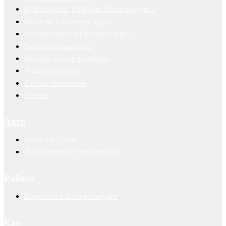
Курсы валют в банках Екатеринбурга
Ипотека в Екатеринбурге
Автокредиты в Екатеринбурге
Банкоматы на карте
Вклады в Екатеринбурге
Заявка на кредит
Статьи партнеров
Прочее
Авто
Новости. Авто
Эксклюзивные тест-драйвы
Работа
Вакансии в Екатеринбурге
Еда