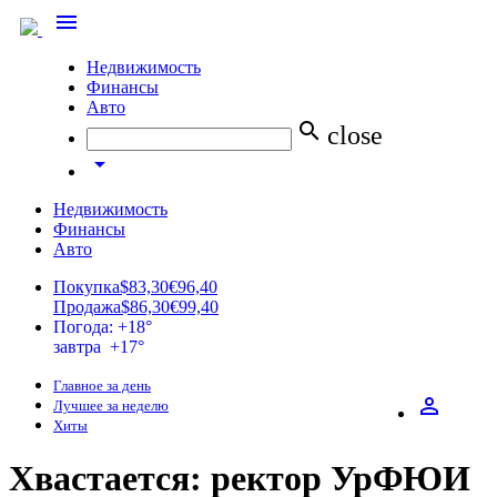
menu
Недвижимость
Финансы
Авто
search
close
arrow_drop_down
Недвижимость
Финансы
Авто
Покупка
$83,30
€96,40
Продажа
$86,30
€99,40
Погода: +18°
завтра +17°
Главное за день
perm_identity
Лучшее за неделю
Хиты
Хвастается: ректор УрФЮИ