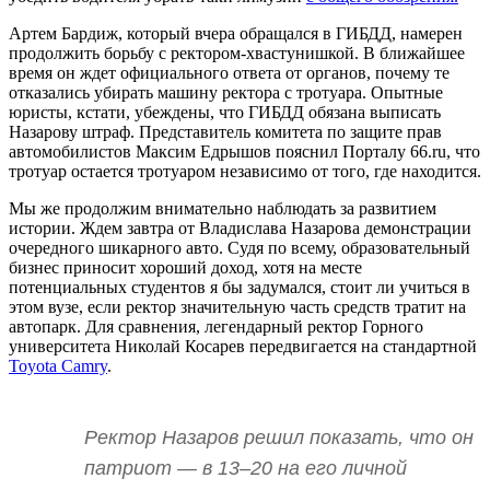
Артем Бардиж, который вчера обращался в ГИБДД, намерен
продолжить борьбу с ректором-хвастунишкой. В ближайшее
время он ждет официального ответа от органов, почему те
отказались убирать машину ректора с тротуара. Опытные
юристы, кстати, убеждены, что ГИБДД обязана выписать
Назарову штраф. Представитель комитета по защите прав
автомобилистов Максим Едрышов пояснил Порталу 66.ru, что
тротуар остается тротуаром независимо от того, где находится.
Мы же продолжим внимательно наблюдать за развитием
истории. Ждем завтра от Владислава Назарова демонстрации
очередного шикарного авто. Судя по всему, образовательный
бизнес приносит хороший доход, хотя на месте
потенциальных студентов я бы задумался, стоит ли учиться в
этом вузе, если ректор значительную часть средств тратит на
автопарк. Для сравнения, легендарный ректор Горного
университета Николай Косарев передвигается на стандартной
Toyota Camry
.
Ректор Назаров решил показать, что он
патриот — в 13–20 на его личной