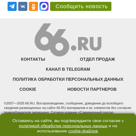
Сообщить новость
КОНТАКТЫ
ОТДЕЛ ПРОДАЖ
КАНАЛ В TELEGRAM
ПОЛИТИКА ОБРАБОТКИ ПЕРСОНАЛЬНЫХ ДАННЫХ
COOKIE
НОВОСТИ ПАРТНЕРОВ
©2007—2026 66.RU. Воспроизведение, сообщение, доведение до всеобщего
сведения размещенных на сайте 66.RU материалов и их элементов без согласия
правообладателя запрещено. Сетевое издание «Современный портал
Екатеринбурга — «66.ru» (18+) зарегистрировано Федеральной службой по
Оставаясь на сайте, вы подтверждаете свое согласие с
надзору в сфере связи, информационных технологий и массовых коммуникаций
политикой обработки персональных данных
и на
(Роскомнадзор). Регистрационный номер ЭЛ № ФС 77 - 76634 от 02.09.2019
использование
cookie-файлов
.
Учредитель: Общество с ограниченной ответственностью "66.ру". Юридический
адрес: 620014, Свердловская обл., г. Екатеринбург, ул. Бориса Ельцина, строение