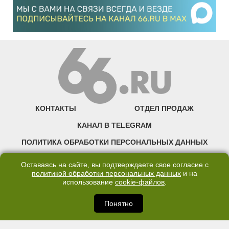
КОНТАКТЫ
ОТДЕЛ ПРОДАЖ
КАНАЛ В TELEGRAM
ПОЛИТИКА ОБРАБОТКИ ПЕРСОНАЛЬНЫХ ДАННЫХ
COOKIE
Оставаясь на сайте, вы подтверждаете свое согласие с
политикой обработки персональных данных
и на
использование
cookie-файлов
.
©2007—2025 66.RU. Воспроизведение, сообщение, доведение до всеобщего
сведения размещенных на сайте 66.RU материалов и их элементов без согласия
правообладателя запрещено. Сетевое издание «Современный портал
Понятно
Екатеринбурга — «66.ru» (18+) зарегистрировано Федеральной службой по
надзору в сфере связи, информационных технологий и массовых коммуникаций
(Роскомнадзор). Регистрационный номер ЭЛ № ФС 77 - 76634 от 02.09.2019
Учредитель: Общество с ограниченной ответственностью "66.ру". Юридический