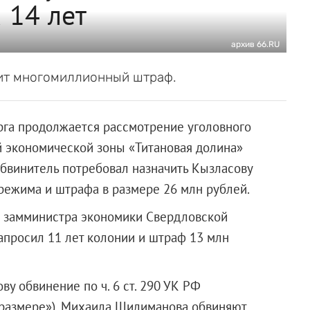
 14 лет
архив 66.RU
зит многомиллионный штраф.
рга продолжается рассмотрение уголовного
й экономической зоны «Титановая долина»
обвинитель потребовал назначить Кызласову
 режима и штрафа в размере 26 млн рублей.
 замминистра экономики Свердловской
апросил 11 лет колонии и штраф 13 млн
у обвинение по ч. 6 ст. 290 УК РФ
 размере»). Михаила Шилиманова обвиняют