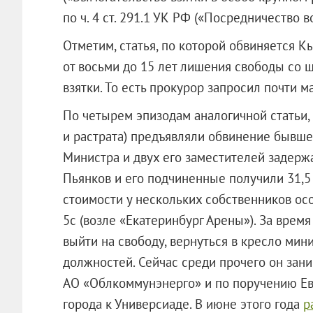
по ч. 4 ст. 291.1 УК РФ («Посредничество 
Отметим, статья, по которой обвиняется К
от восьми до 15 лет лишения свободы со 
взятки. То есть прокурор запросил почти 
По четырем эпизодам аналогичной статьи, а
и растрата) предъявляли обвинение бывш
Министра и двух его заместителей задержа
Пьянков и его подчиненные получили 31,5
стоимости у нескольких собственников осо
5с (возле «Екатеринбург Арены»). За врем
выйти на свободу, вернуться в кресло мини
должностей. Сейчас среди прочего он зан
АО «Облкоммунэнерго» и по поручению Евг
города к Универсиаде. В июне этого года
р